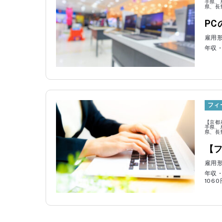
手県、
県、長
東京都
神奈川県
P
山梨県
長野県
雇用
滋賀県
京都府
年収・
鳥取県
島根県
香川県
愛媛県
熊本県
大分県
フィ
職種から探す
【京都
手県、
県、長
サーバー管理者
【
経理事務
雇用
営業
年収
106
WEBデザイナー・グラフィックデザイナー
IOTエンジニア