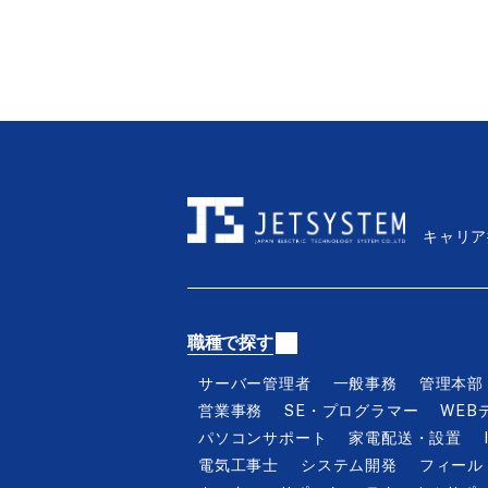
システム開発
カスタマーサポート
雇用条件から探す
正社員
業務委託
キャリア
こだわり条件から探す
職種未経験歓迎
学歴不問
職種で探す
面接1回
サーバー管理者
一般事務
管理本部
採用予定人数5名以上
営業事務
SE・プログラマー
WEB
障がい者積極採用
パソコンサポート
家電配送・設置
電気工事士
システム開発
フィール
賞与年2回 夏期・冬期