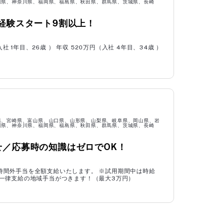
川県、神奈川県、福岡県、福島県、秋田県、群馬県、茨城県、長崎
石川県
福井県
経験スタート9割以上！
愛知県
三重県
奈良県
和歌山県
1年目、26歳 ） 年収 520万円（入社 4年目、34歳 ）
山口県
徳島県
佐賀県
長崎県
沖縄県
県、宮崎県、富山県、山口県、山形県、山梨県、岐阜県、岡山県、岩
川県、神奈川県、福岡県、福島県、秋田県、群馬県、茨城県、長崎
管理本部
／応募時の知識はゼロでOK！
総務事務
E・プログラマー
時間外手当を全額支給いたします。 ※試用期間中は時給
より一律支給の地域手当がつきます！（最大3万円）
家電配送・設置
電気工事士