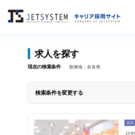
Skip
求人を探す
to
content
現在の検索条件
勤務地：奈良県
検索条件を変更する
勤務地から探す
北海道
青森県
カス
福島県
茨城県
【京都