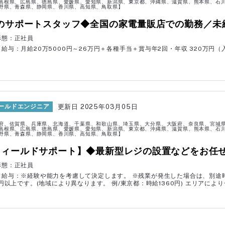
島根県、広島県、徳島県、愛媛県、愛知県、新潟県、東京都、沖縄県、滋賀県、熊本県、石
野県、青森県、静岡県、香川県、高知県、鳥取県】
新潟県
富山県
Cのサポートスタッフ◆全国の家電量販店での勤務／未
岐阜県
静岡県
形態：正社員
大阪府
兵庫県
給与：月給20万5000円～26万円＋各種手当＋賞与年2回・年収 320万円（入社 
岡山県
広島県
高知県
福岡県
宮崎県
鹿児島県
2025年03月05日
ールドエンジニア
府、佐賀県、兵庫県、北海道、千葉県、和歌山県、埼玉県、大分県、大阪府、奈良県、宮城
島根県、広島県、徳島県、愛媛県、愛知県、新潟県、東京都、沖縄県、滋賀県、熊本県、石
野県、青森県、静岡県、香川県、高知県、鳥取県】
一般事務
フィールドサポート】◆最新型レジの設置などをお任せ
法務部
形態：正社員
営業事務
S
・給与：※経験や能力を考慮して決定します。 ※残業が発生した場合は、別途
0円以上です。(地域により異なります。 例/東京都：時給1360円) エリアに
パソコンサポート
コールセンター