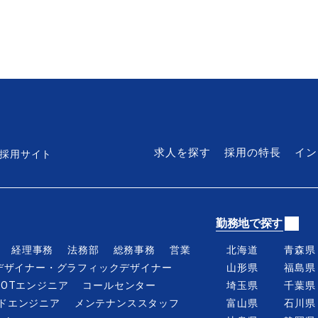
フィールドエンジニア
テクニカルサポート
契約社員
求人を探す
採用の特長
イン
採用サイト
業界未経験歓迎
第二新卒歓迎
U
勤務地で探す
平日夜・土日面接可
経理事務
法務部
総務事務
営業
北海道
青森県
社会人経験20年以上歓迎
デザイナー・グラフィックデザイナー
山形県
福島県
内定まで2週間
IOTエンジニア
コールセンター
埼玉県
千葉県
ドエンジニア
メンテナンススタッフ
富山県
石川県
従業員持株制度あり