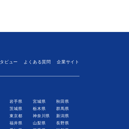
メンテナンススタッフ
アルバイト・パート
タビュー
よくある質問
企業サイト
急募求人
・Iターン歓迎
話を聞きたい応募可
岩手県
宮城県
秋田県
新規事業・スタートアップメンバー
茨城県
栃木県
群馬県
応募前見学可
東京都
神奈川県
新潟県
福井県
山梨県
長野県
住宅手当・家賃補助制度あり