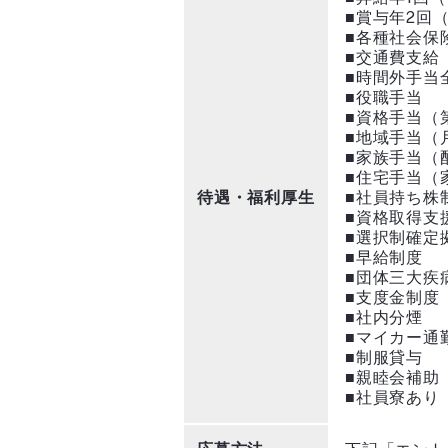
■賞与年2回（
■各種社会保
■交通費支給
■時間外手当
■役職手当
■資格手当（
■地域手当（
■家族手当（
■住宅手当（
待遇・福利厚生
■社員持ち株
■資格取得支
■選択制確定
■早給制度
■団体三大疾
■支度金制度
■社内分煙
■マイカー通
■制服貸与
■親睦会補助（
■社員寮あり