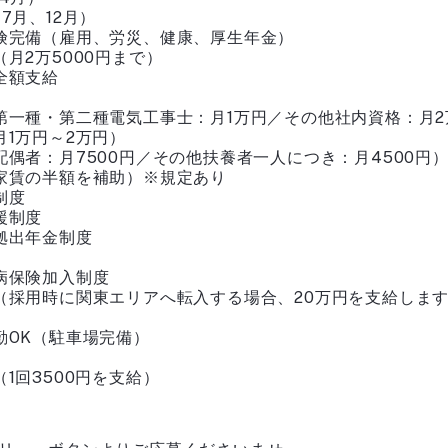
7月、12月）
険完備（雇用、労災、健康、厚生年金）
（月2万5000円まで）
全額支給
第一種・第二種電気工事士：月1万円／その他社内資格：月2
月1万円～2万円）
配偶者：月7500円／その他扶養者一人につき：月4500円
家賃の半額を補助）※規定あり
制度
援制度
拠出年金制度
病保険加入制度
（採用時に関東エリアへ転入する場合、20万円を支給しま
勤OK（駐車場完備）
1回3500円を支給）