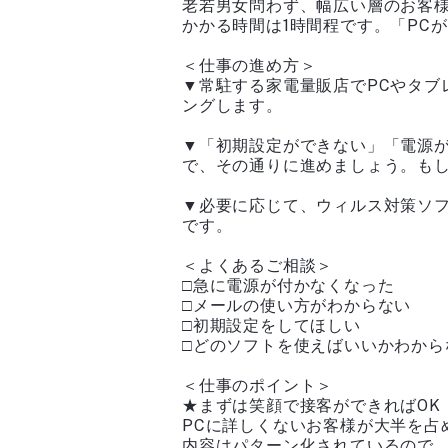
老若男女問わず、幅広い層のお客様
かかる時間は1時間程です。「PC
＜仕事の進め方＞
▼常駐する家電量販店でPCやタ
ングします。
▼「初期設定ができない」「電源
で、その通りに進めましょう。も
▼必要に応じて、ウィルス対策ソ
です。
＜よくあるご相談＞
□急に電源が付かなくなった
□メールの使い方がわからない
□初期設定をしてほしい
□どのソフトを使えばいいかわから
＜仕事のポイント＞
★まずは笑顔で接客ができればOK
PCに詳しくないお客様が大半を
内容はパターン化されているので、