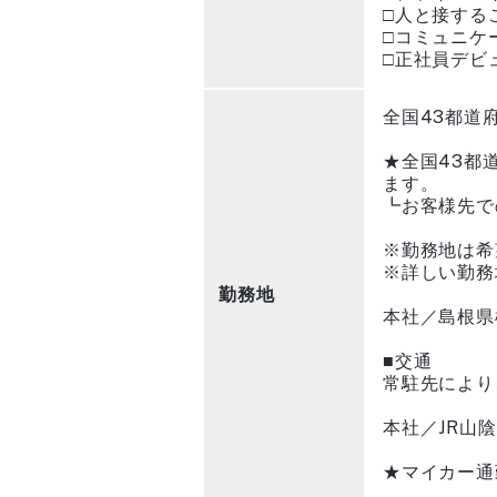
□人と接する
□コミュニケ
□正社員デビ
全国43都道
★全国43都
ます。
┗お客様先で
※勤務地は希
※詳しい勤務
勤務地
本社／島根県松
■交通
常駐先により
本社／JR山
★マイカー通