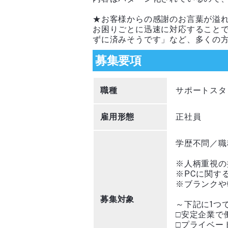
★お客様からの感謝のお言葉が溢
お困りごとに迅速に対応すること
ずに済みそうです」など、多くの
募集要項
職種
サポートスタ
雇用形態
正社員
学歴不問／職
※人柄重視の
※PCに関す
※ブランクや
募集対象
～下記に1つ
□安定企業で
□プライベー