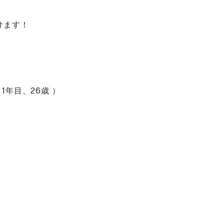
けます！
1年目、26歳 ）