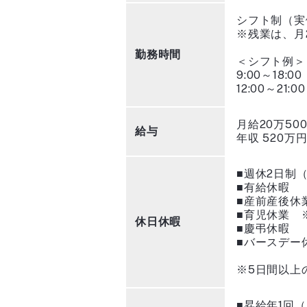
シフト制（実
※残業は、月
勤務時間
＜シフト例＞
9:00～18:00
12:00～21:00
月給20万50
給与
年収 520万
■週休2日制
■有給休暇
■産前産後休
■育児休業 
休日休暇
■慶弔休暇
■バースデー
※5日間以上
■昇給年1回（