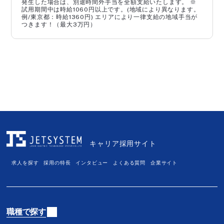
発生した場合は、別途時間外手当を全額支給いたします。 ※
試用期間中は時給1060円以上です。(地域により異なります。
こだわり条件から探す
例/東京都：時給1360円) エリアにより一律支給の地域手当が
つきます！（最大3万円）
職種未経験歓迎
業界未経験歓迎
急募求人
学歴不問
第二新卒歓迎
U・Iターン歓迎
面接1回
平日夜・土日面接可
話を聞きたい応募可
採用予定人数5名以上
社会人経験20年以上歓迎
新規事業・スタートアッ
プメンバー
キャリア採用サイト
障がい者積極採用
内定まで2週間
応募前見学可
賞与年2回 夏期・冬期
求人を探す
採用の特長
インタビュー
よくある質問
企業サイト
従業員持株制度あり
住宅手当・家賃補助制度
あり
土日祝日出勤手当あり
資格手当あり
職種で探す
バースデー手当あり
確定拠出年金制度あり