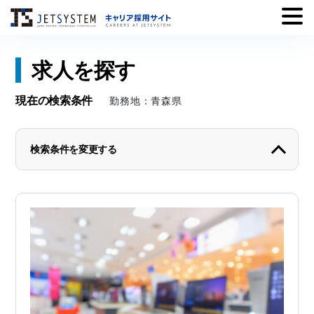
Skip
求人を探す
to
content
現在の検索条件
勤務地：青森県
検索条件を変更する
勤務地から探す
北海道
青森県
岩手県
宮城県
秋田県
山形県
福島県
茨城県
栃木県
群馬県
埼玉県
千葉県
東京都
神奈川県
新潟県