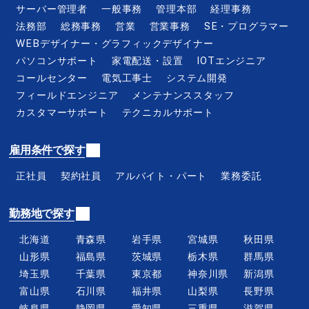
サーバー管理者
一般事務
管理本部
経理事務
給与前払制度あり
年間休日120日以上
法務部
総務事務
営業
営業事務
SE・プログラマー
完全週休2日制
介護・育児休暇あり
WEBデザイナー・グラフィックデザイナー
土日祝日休み
産休育休実績あり
パソコンサポート
家電配送・設置
IOTエンジニア
コールセンター
電気工事士
システム開発
始業時間が朝10時以降
フレックス勤務
フィールドエンジニア
メンテナンススタッフ
男性の育休取得実績あり
時短勤務あり
カスタマーサポート
テクニカルサポート
資格取得支援制度あり
社宅あり
服装自由
オフィス内禁煙・分煙
雇用条件で探す
マイカー通勤可
自転車通勤可
正社員
契約社員
アルバイト・パート
業務委託
バイク通勤可
設立30年以上
勤務地で探す
高成長企業
中途採用5割以上
20代で管理職登用あり
部署異動可能
北海道
青森県
岩手県
宮城県
秋田県
山形県
福島県
茨城県
栃木県
群馬県
社内転職可能
新卒積極採用
埼玉県
千葉県
東京都
神奈川県
新潟県
女性積極採用
転勤なし
富山県
石川県
福井県
山梨県
長野県
駅から徒歩5分
駅から徒歩圏内
岐阜県
静岡県
愛知県
三重県
滋賀県