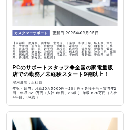
富山県
石川県
福井県
山梨県
長野県
岐阜県
静岡県
愛知県
三重県
滋賀県
京都府
大阪府
2025年03月05日
カスタマーサポート
兵庫県
奈良県
和歌山県
【京都府、佐賀県、兵庫県、北海道、千葉県、和歌山県、埼玉県、大分
県、大阪府、奈良県、宮城県、宮崎県、富山県、山口県、山形県、山梨
県、岐阜県、岡山県、岩手県、島根県、広島県、徳島県、愛媛県、愛知
鳥取県
島根県
岡山県
県、新潟県、東京都、沖縄県、滋賀県、熊本県、石川県、神奈川県、福岡
県、福島県、秋田県、群馬県、茨城県、長崎県、長野県、青森県、静岡
県、香川県、高知県、鳥取県】
広島県
山口県
徳島県
PCのサポートスタッフ◆全国の家電量販
香川県
愛媛県
高知県
店での勤務／未経験スタート9割以上！
福岡県
佐賀県
長崎県
雇用形態：正社員
熊本県
大分県
宮崎県
年収・給与：月給20万5000円～26万円＋各種手当＋賞与年2
回・年収 320万円（入社 1年目、26歳 ） 年収 520万円（入社
鹿児島県
沖縄県
4年目、34歳 ）
職種から探す
サーバー管理者
一般事務