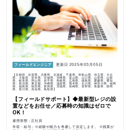
管理本部
経理事務
法務部
総務事務
営業
営業事務
SE・プログラマー
WEBデザイナー・グラフ
ィックデザイナー
パソコンサポート
家電配送・設置
IOTエンジニア
コールセンター
2025年03月05日
フィールドエンジニア
電気工事士
システム開発
【京都府、佐賀県、兵庫県、北海道、千葉県、和歌山県、埼玉県、大分
フィールドエンジニア
メンテナンススタッフ
県、大阪府、奈良県、宮城県、宮崎県、富山県、山口県、山形県、山梨
県、岐阜県、岡山県、岩手県、島根県、広島県、徳島県、愛媛県、愛知
県、新潟県、東京都、沖縄県、滋賀県、熊本県、石川県、神奈川県、福岡
カスタマーサポート
テクニカルサポート
県、福島県、秋田県、群馬県、茨城県、長崎県、長野県、青森県、静岡
県、香川県、高知県、鳥取県】
【フィールドサポート】◆最新型レジの設
雇用条件から探す
置などをお任せ／応募時の知識はゼロで
OK！
正社員
契約社員
雇用形態：正社員
アルバイト・パート
業務委託
年収・給与：※経験や能力を考慮して決定します。 ※残業が