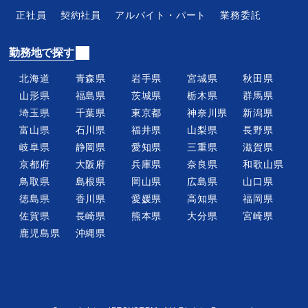
管理本部
経理事務
正社員
契約社員
アルバイト・パート
業務委託
法務部
総務事務
勤務地で探す
営業
営業事務
SE・プログラマー
WEBデザイナー・グラフ
北海道
青森県
岩手県
宮城県
秋田県
ィックデザイナー
山形県
福島県
茨城県
栃木県
群馬県
埼玉県
千葉県
東京都
神奈川県
新潟県
パソコンサポート
家電配送・設置
富山県
石川県
福井県
山梨県
長野県
IOTエンジニア
コールセンター
岐阜県
静岡県
愛知県
三重県
滋賀県
電気工事士
システム開発
京都府
大阪府
兵庫県
奈良県
和歌山県
フィールドエンジニア
メンテナンススタッフ
鳥取県
島根県
岡山県
広島県
山口県
徳島県
香川県
愛媛県
高知県
福岡県
カスタマーサポート
テクニカルサポート
佐賀県
長崎県
熊本県
大分県
宮崎県
鹿児島県
沖縄県
雇用条件から探す
正社員
契約社員
アルバイト・パート
業務委託