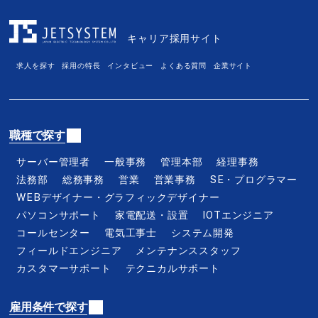
富山県
石川県
福井県
山梨県
長野県
岐阜県
キャリア採用サイト
静岡県
愛知県
三重県
求人を探す
採用の特長
インタビュー
よくある質問
企業サイト
滋賀県
京都府
大阪府
兵庫県
奈良県
和歌山県
鳥取県
島根県
岡山県
職種で探す
広島県
山口県
徳島県
サーバー管理者
一般事務
管理本部
経理事務
香川県
愛媛県
高知県
法務部
総務事務
営業
営業事務
SE・プログラマー
福岡県
佐賀県
長崎県
WEBデザイナー・グラフィックデザイナー
熊本県
大分県
宮崎県
パソコンサポート
家電配送・設置
IOTエンジニア
コールセンター
電気工事士
システム開発
鹿児島県
沖縄県
フィールドエンジニア
メンテナンススタッフ
カスタマーサポート
テクニカルサポート
職種から探す
雇用条件で探す
サーバー管理者
一般事務