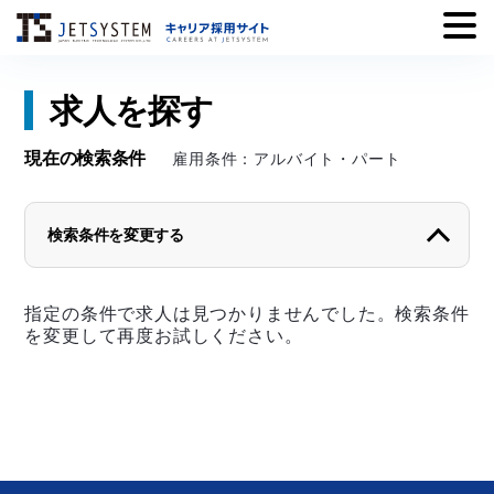
Skip
求人を探す
to
content
現在の検索条件
雇用条件：アルバイト・パート
検索条件を変更する
勤務地から探す
指定の条件で求人は見つかりませんでした。検索条件
北海道
青森県
岩手県
を変更して再度お試しください。
宮城県
秋田県
山形県
福島県
茨城県
栃木県
群馬県
埼玉県
千葉県
東京都
神奈川県
新潟県