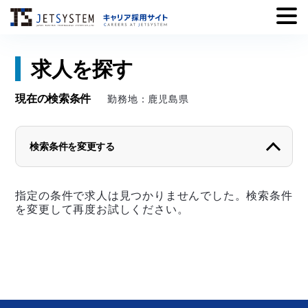
Skip
求人を探す
to
content
現在の検索条件
勤務地：鹿児島県
検索条件を変更する
勤務地から探す
指定の条件で求人は見つかりませんでした。検索条件
北海道
青森県
岩手県
を変更して再度お試しください。
宮城県
秋田県
山形県
福島県
茨城県
栃木県
群馬県
埼玉県
千葉県
東京都
神奈川県
新潟県