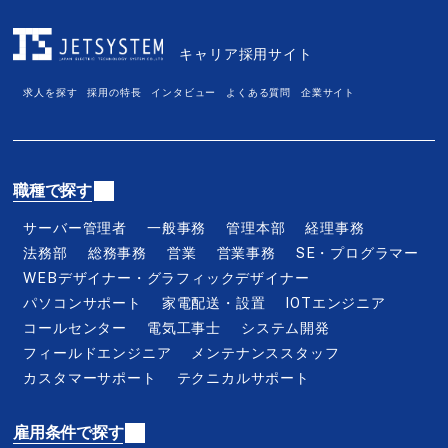
富山県
石川県
福井県
山梨県
長野県
岐阜県
キャリア採用サイト
静岡県
愛知県
三重県
求人を探す
採用の特長
インタビュー
よくある質問
企業サイト
滋賀県
京都府
大阪府
兵庫県
奈良県
和歌山県
鳥取県
島根県
岡山県
職種で探す
広島県
山口県
徳島県
サーバー管理者
一般事務
管理本部
経理事務
香川県
愛媛県
高知県
法務部
総務事務
営業
営業事務
SE・プログラマー
福岡県
佐賀県
長崎県
WEBデザイナー・グラフィックデザイナー
熊本県
大分県
宮崎県
パソコンサポート
家電配送・設置
IOTエンジニア
コールセンター
電気工事士
システム開発
鹿児島県
沖縄県
フィールドエンジニア
メンテナンススタッフ
カスタマーサポート
テクニカルサポート
職種から探す
雇用条件で探す
サーバー管理者
一般事務