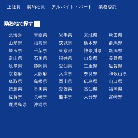
管理本部
経理事務
正社員
契約社員
アルバイト・パート
業務委託
法務部
総務事務
勤務地で探す
営業
営業事務
SE・プログラマー
WEBデザイナー・グラフ
北海道
青森県
岩手県
宮城県
秋田県
ィックデザイナー
山形県
福島県
茨城県
栃木県
群馬県
埼玉県
千葉県
東京都
神奈川県
新潟県
パソコンサポート
家電配送・設置
富山県
石川県
福井県
山梨県
長野県
IOTエンジニア
コールセンター
岐阜県
静岡県
愛知県
三重県
滋賀県
電気工事士
システム開発
京都府
大阪府
兵庫県
奈良県
和歌山県
フィールドエンジニア
メンテナンススタッフ
鳥取県
島根県
岡山県
広島県
山口県
徳島県
香川県
愛媛県
高知県
福岡県
カスタマーサポート
テクニカルサポート
佐賀県
長崎県
熊本県
大分県
宮崎県
鹿児島県
沖縄県
雇用条件から探す
正社員
契約社員
アルバイト・パート
業務委託